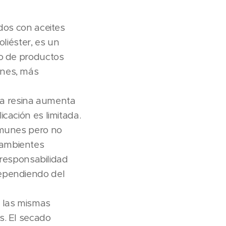
ados con aceites
oliéster, es un
po de productos
unes, más
 la resina aumenta
cación es limitada.
omunes pero no
 ambientes
s responsabilidad
dependiendo del
n las mismas
s. El secado