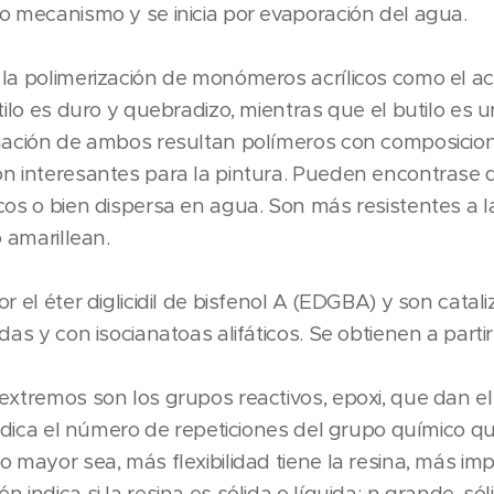
o mecanismo y se inicia por evaporación del agua.
la polimerización de monómeros acrílicos como el acr
etilo es duro y quebradizo, mientras que el butilo es
inación de ambos resultan polímeros con composicio
n interesantes para la pintura. Pueden encontrase d
cos o bien dispersa en agua. Son más resistentes a l
o amarillean.
r el éter diglicidil de bisfenol A (EDGBA) y son catal
das y con isocianatoas alifáticos. Se obtienen a parti
extremos son los grupos reactivos, epoxi, que dan el
 indica el número de repeticiones del grupo químico q
o mayor sea, más flexibilidad tiene la resina, más i
 indica si la resina es sólida o líquida; n grande, só