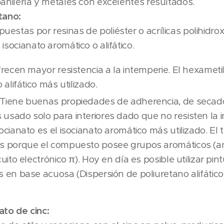
bañilería y metales con excelentes resultados.
tano:
estas por resinas de poliéster o acrílicas polihidrox
isocianato aromático o alifático.
recen mayor resistencia a la intemperie. El hexameti
o alifático más utilizado.
Tiene buenas propiedades de adherencia, de secado 
usado solo para interiores dado que no resisten la i
ocianato es el isocianato aromático más utilizado. El
s porque el compuesto posee grupos aromáticos (an
cuito electrónico π). Hoy en día es posible utilizar pin
s en base acuosa (Dispersión de poliuretano alifático)
cato de cinc: