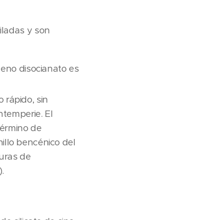
iladas y son
leno disocianato es
rápido, sin
ntemperie. El
 término de
illo bencénico del
turas de
.