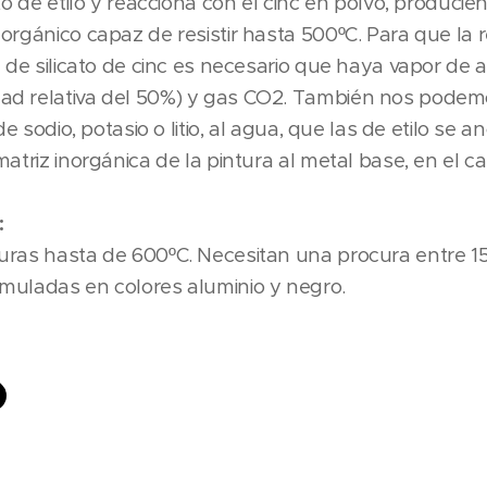
to de etilo y reacciona con el cinc en polvo, producien
orgánico capaz de resistir hasta 500ºC. Para que la 
m de silicato de cinc es necesario que haya vapor de 
d relativa del 50%) y gas CO2. También nos podem
de sodio, potasio o litio, al agua, que las de etilo se a
atriz inorgánica de la pintura al metal base, en el ca
:
uras hasta de 600ºC. Necesitan una procura entre 1
muladas en colores aluminio y negro.