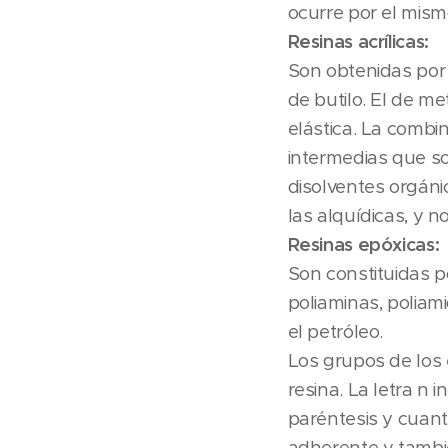
ocurre por el mism
Resinas acrílicas:
Son obtenidas por 
de butilo. El de m
elástica. La comb
intermedias que so
disolventes orgáni
las alquídicas, y n
Resinas epóxicas:
Son constituidas po
poliaminas, poliami
el petróleo.
Los grupos de los 
resina. La letra n
paréntesis y cuant
adherente y también