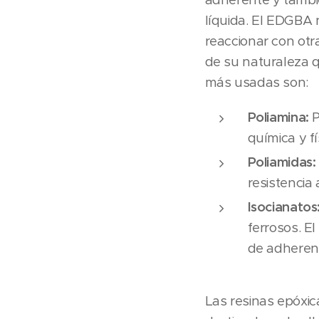
líquida. El EDGBA 
reaccionar con ot
de su naturaleza q
más usadas son:
Poliamina:
P
química y fí
Poliamidas:
resistencia
Isocianatos
ferrosos. E
de adherenci
Las resinas epóxic