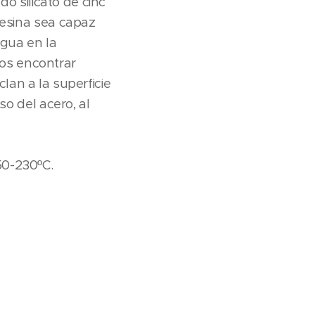
do silicato de cinc
resina sea capaz
agua en la
os encontrar
nclan a la superficie
so del acero, al
50-230ºC.