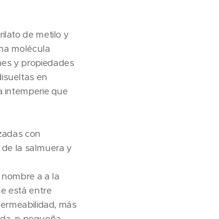
ilato de metilo y
 una molécula
nes y propiedades
isueltas en
a intemperie que
izadas con
r de la salmuera y
 nombre a a la
ue está entre
mpermeabilidad, más
lida, n pequeña,