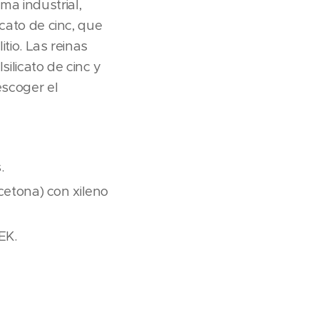
a industrial,
icato de cinc, que
itio. Las reinas
silicato de cinc y
escoger el
.
 cetona) con xileno
EK.