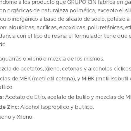
iéndome a los producto que GRUPO CIN fabríca en gam
on orgánicas de naturaleza polimérica, excepto el sil
culo inorgánico a base de silicato de sodio, potasio a l
 alquídicas, acrílicas, epoxidicas, poliuretánicas, etil
dancia con el tipo de resina el formulador tiene que 
do.
aguarrás o xileno o mezcla de los mismos.
cla de acetatos, xileno, cetonas y alcoholes cíclicos
las de MEK (metil etil cetona), y MIBK (metil isobutil
ilico.
s:
Acetato de Etilo, acetato de butilo y mezclas de M
 de Zinc:
Alcohol Isopropílico y butilico.
ueno y Xileno.