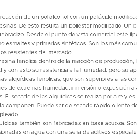
 reacción de un polialcohol con un poliácido modific
esinas. De esto resulta un poliéster modificado. Un p
ebradizo. Desde el punto de vista comercial este ti
o esmaltes y primarios sintéticos. Son los más com
s resistentes del mercado.
 resina fenólica dentro de la reacción de producción,
 y con esto su resistencia a la humedad, pero su apli
as alquídicas fenolicas, que son superiores a las c
nes de extremas humedad, inmersión o exposición a
. El secado de las alquídicas se realiza por aire y e
e la componen. Puede ser de secado rápido o lento 
pleado.
quídicas también son fabricadas en base acuosa. So
ionadas en agua con una seria de aditivos especiale