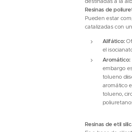
destinadas a la al
Resinas de poliure
Pueden estar compu
catalizadas con un 
Alifático:
Of
el isocianat
Aromático:
embargo es 
tolueno diis
aromático e
tolueno, cir
poliuretano
Resinas de etil sili