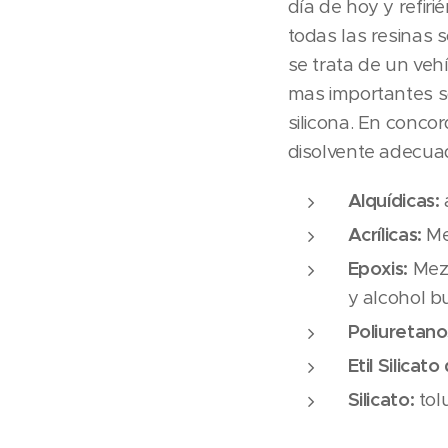
día de hoy y refir
todas las resinas s
se trata de un vehí
mas importantes son:
silicona. En concor
disolvente adecua
Alquídicas:
Acrílicas:
Mez
Epoxis:
Mezc
y alcohol but
Poliuretano
Etil Silicato
Silicato:
tol