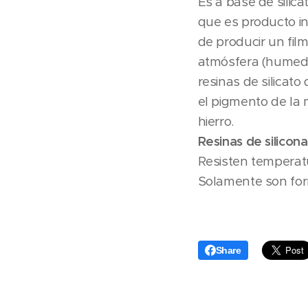
Es a base de silica
que es producto in
de producir un fil
atmósfera (humeda
resinas de silicato 
el pigmento de la m
hierro.
Resinas de silicona
Resisten temperat
Solamente son for
Share